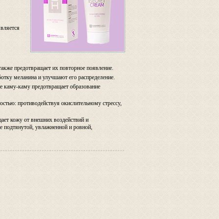
является
кже предотвращает их повторное появление.
ботку меланина и улучшают его распределение.
ле каму-каму предотвращает образование
остью: противодействуя окислительному стрессу,
щает кожу от внешних воздействий и
е подтянутой, увлажненной и ровной,