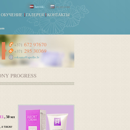
latviski
по-русски
ОБУЧЕНИЕ
ГАЛЕРЕЯ
КОНТАКТЫ
eam
672 97670
+371
295 30369
+371
roksana@apollo.lv
NY PROGRESS
EEL
, 50 мл
 а также