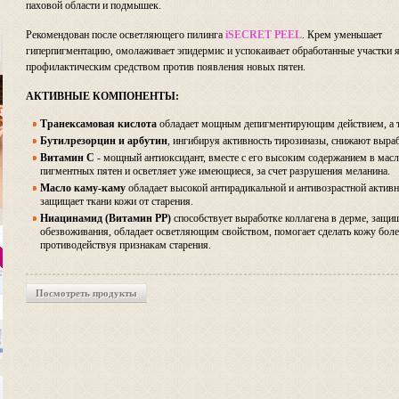
паховой области и подмышек.
Рекомендован после осветляющего пилинга
iSECRET PEEL
. Крем уменьшает
гиперпигментацию, омолаживает эпидермис и успокаивает обработанные участки 
профилактическим средством против появления новых пятен.
АКТИВНЫЕ КОМПОНЕНТЫ:
Транексамовая кислота
обладает мощным депигментирующим действием, а та
Бутилрезорцин и арбутин
, ингибируя активность тирозиназы, снижают выра
Витамин С
- мощный антиоксидант, вместе с его высоким содержанием в мас
пигментных пятен и осветляет уже имеющиеся, за счет разрушения меланина.
Масло каму-каму
обладает высокой антирадикальной и антивозрастной активн
защищает ткани кожи от старения.
Ниацинамид (Витамин РР)
способствует выработке коллагена в дерме, защи
обезвоживания, обладает осветляющим свойством, помогает сделать кожу боле
противодействуя признакам старения.
Посмотреть продукты