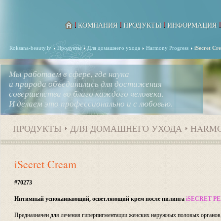
КОМПАНИЯ
ПРОДУКТЫ
ИНФОРМАЦИЯ
Roksana-beauty.lv
Продукты
Для домашнего ухода
Harmony Progress
iSecret Cr
Мы работаем в сфере, где наука
и природа объединились для достижения
совершенства во благо каждого человека.
И делаем это профессионально и с любовью.
ПРОДУКТЫ
ДЛЯ ДОМАШНЕГО УХОДА
HARMO
iSecret Cream
#70273
Интимный успокаивающий, осветляющий крем после пилинга
iSECRET P
Предназначен для лечения гиперпигментации женских наружных половых органов,