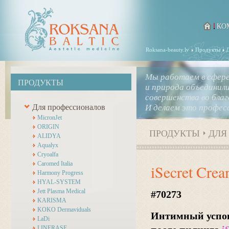
КО
Roksana-beauty.lv
Продукты
Мы работаем в сфере,
ПРОДУКТЫ
и природа объединил
совершенства во благ
Для профессионалов
И делаем это професс
MicronJet
ORIGIN
ПРОДУКТЫ
ДЛЯ
ALIDYA
Aqualyx
Cryoalfa
Caromed Italia
iSecret Cre
Harmony Progress
HYAL-SYSTEM
Jett Plasma Medical
#70273
KARISMA
KOKO Dermaviduals
Интимный успо
LaDi
LINERASE