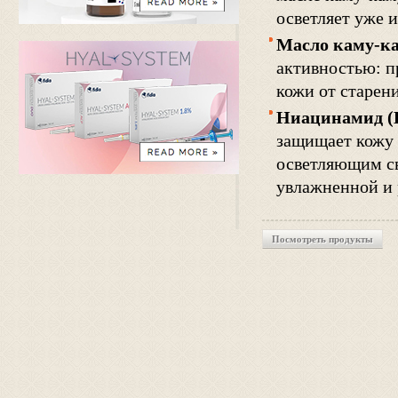
осветляет уже 
Масло каму-к
активностью: п
кожи от старени
Ниацинамид (
защищает кожу 
осветляющим св
увлажненной и 
Посмотреть продукты