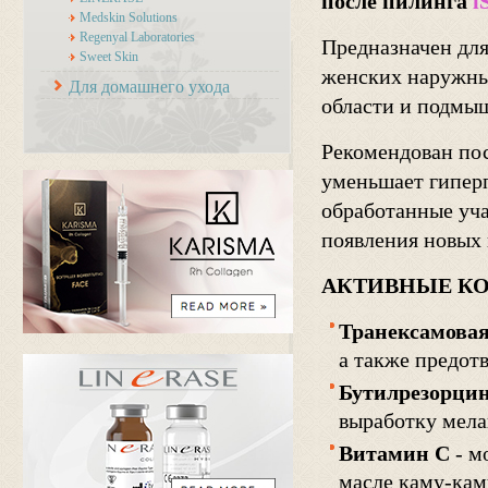
после пилинга
i
Medskin Solutions
Regenyal Laboratories
Предназначен дл
Sweet Skin
женских наружных
Для домашнего ухода
области и подмы
Рекомендован по
уменьшает гипер
обработанные уча
появления новых 
АКТИВНЫЕ К
Транексамовая
а также предот
Бутилрезорцин
выработку мела
Витамин С
- м
масле каму-кам