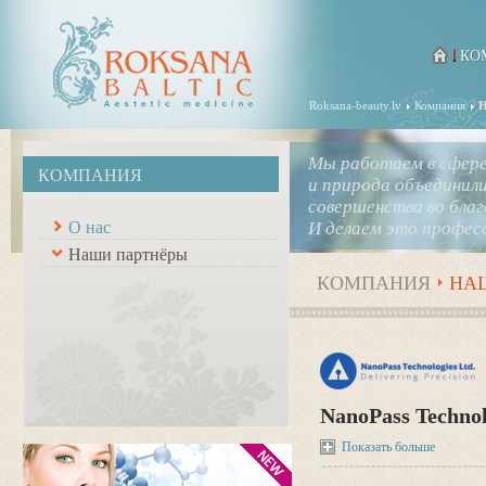
КО
Roksana-beauty.lv
Компания
Н
Мы работаем в сфере,
КОМПАНИЯ
и природа объединил
совершенства во благ
О нас
И делаем это професс
Наши партнёры
КОМПАНИЯ
НА
NanoPass Technolo
Показать больше