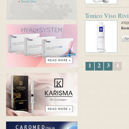
Sweet Skin
Tonico Viso Rivi
#702
Revit
Aps
1
2
3
4