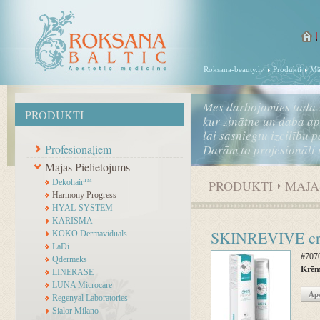
Roksana-beauty.lv
Produkti
Mā
Mēs darbojamies tādā 
PRODUKTI
kur zinātne un daba a
lai sasniegtu izcilību 
Profesionāļiem
Darām to profesionāli 
Mājas Pielietojums
Dekohair™
PRODUKTI
MĀJA
Harmony Progress
HYAL-SYSTEM
KARISMA
SKINREVIVE c
KOKO Dermaviduals
LaDi
#707
Qdermeks
Krēms
LINERASE
LUNA Microcare
Aps
Regenyal Laboratories
Sialor Milano