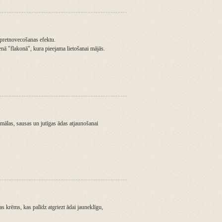
u pretnovecošanas efektu.
enā "flakonā", kura pieejama lietošanai mājās.
ālas, sausas un jutīgas ādas atjaunošanai
s krēms, kas palīdz atgriezt ādai jauneklīgu,