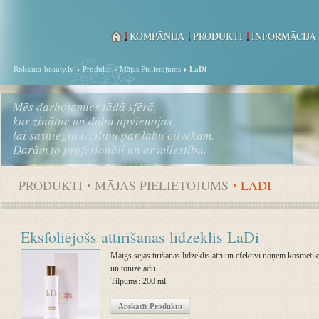
KOMPĀNIJA
PRODUKTI
INFORMĀCIJA
Roksana-beauty.lv
Produkti
Mājas Pielietojums
LaDi
Mēs darbojamies tādā sfērā,
kur zinātne un daba apvienojas
lai sasniegtu izcilību par labu cilvēkam.
Darām to profesionāli un ar mīlestību.
PRODUKTI
MĀJAS PIELIETOJUMS
LADI
Eksfoliējošs attīrīšanas līdzeklis LaDi
Maigs sejas tīrīšanas līdzeklis ātri un efektīvi noņem kosmēti
un tonizē ādu.
Tilpums: 200 ml.
Apskatīt Produktu