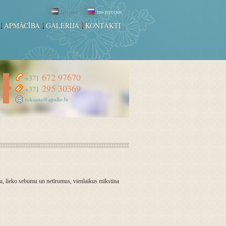
latviski
по-русски
APMĀCĪBA
GALERIJA
KONTAKTI
672 97670
+371
295 30369
+371
roksana@apollo.lv
ku, lieko sebumu un netīrumus, vienlaikus mīkstina