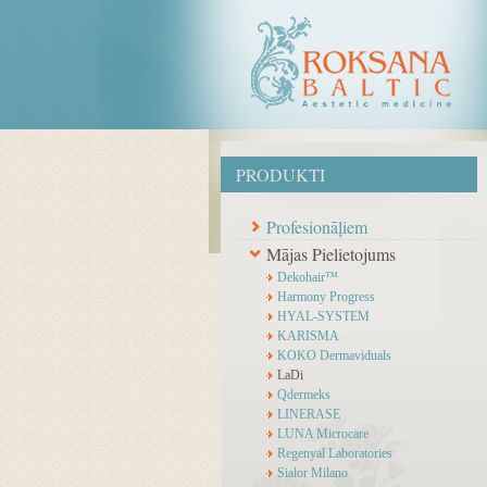
PRODUKTI
Profesionāļiem
Mājas Pielietojums
Dekohair™
Harmony Progress
HYAL-SYSTEM
KARISMA
KOKO Dermaviduals
LaDi
Qdermeks
LINERASE
LUNA Microcare
Regenyal Laboratories
Sialor Milano