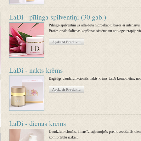
LaDi - pīlinga spilventiņi (30 gab.)
Pīlinga-spilventiņi uz alfa-beta hidroskābju bāzes ar intensīv
Profesionāla ikdienas kopšanas sistēma un anti-age terapija vi
Apskatīt Produktu
LaDi - nakts krēms
Bagātīgs daudzfunkcionāls nakts krēms LaDi kombinētas, norm
Apskatīt Produktu
LaDi - dienas krēms
Daudzfunkcionāls, intensīvi atjaunojošs pretnovecošanās diena
komfortablu izskatu.