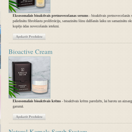
Eksosomalais bioaktīvais pretnovecošanas serums
- bioaktīvais pretnovecošanās s
palielinātu fibroblastu proliferāciju, samazinātu šūnu dalīšanās laiku un samazinātu oks
kopējo ādas novecošanās ietekmi.
Apskatīt Produktu
Bioactive Cream
Eksosomalais bioaktīvais krēms
- bioaktīvais krēms paredzēts, lai barotu un aizsar
garumā.
Apskatīt Produktu
Natural Kernels Scrub System