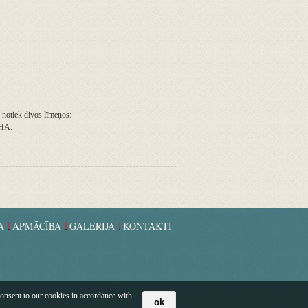
 notiek divos līmeņos:
AHA.
A
APMĀCĪBA
GALERIJA
KONTAKTI
consent to our cookies in accordance with
ok