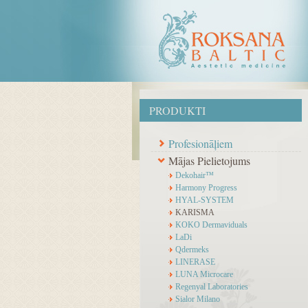
PRODUKTI
Profesionāļiem
Mājas Pielietojums
Dekohair™
Harmony Progress
HYAL-SYSTEM
KARISMA
KOKO Dermaviduals
LaDi
Qdermeks
LINERASE
LUNA Microcare
Regenyal Laboratories
Sialor Milano