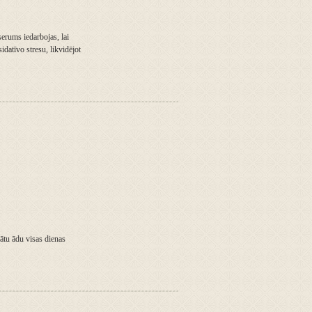
erums iedarbojas, lai
idatīvo stresu, likvidējot
gātu ādu visas dienas