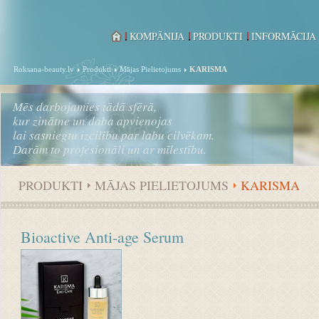
KOMPĀNIJA
PRODUKTI
INFORMĀCIJA
Roksana-beauty.lv
Produkti
Mājas Pielietojums
KARISMA
Mēs darbojamies tādā sfērā,
kur zinātne un daba apvienojas
lai sasniegtu izcilību par labu cilvēkam.
Darām to profesionāli un ar mīlestību.
PRODUKTI
MĀJAS PIELIETOJUMS
KARISMA
Bioactive Anti-age Serum