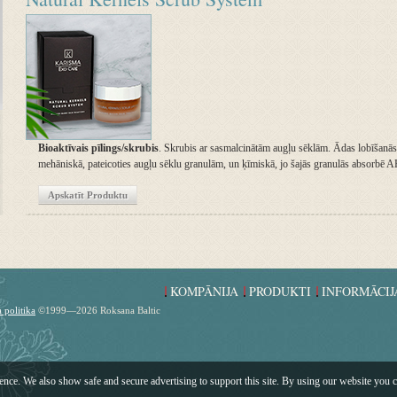
Bioaktīvais pīlings/skrubis
. Skrubis ar sasmalcinātām augļu sēklām. Ādas lobīšanās
mehāniskā, pateicoties augļu sēklu granulām, un ķīmiskā, jo šajās granulās absorbē 
Apskatīt Produktu
KOMPĀNIJA
PRODUKTI
INFORMĀCIJ
 politika
©1999—2026 Roksana Baltic
ence. We also show safe and secure advertising to support this site. By using our website you 