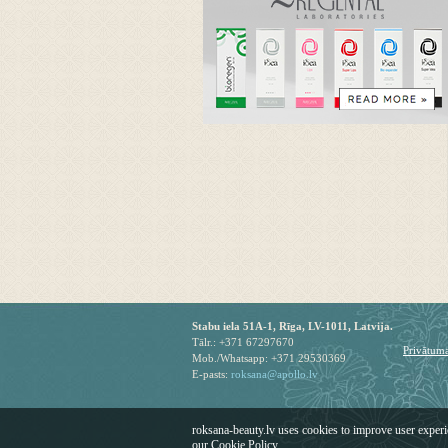
Stabu iela 51A-1, Rīga, LV-1011, Latvija.
Tālr.: +371 67297670
Privātuma
Mob./Whatsapp: +371 29530369
E-pasts:
roksana@apollo.lv
roksana-beauty.lv uses cookies to improve user experi
our Cookie Policy.