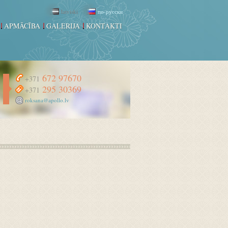
latviski
по-русски
APMĀCĪBA
GALERIJA
KONTAKTI
672 97670
+371
295 30369
+371
roksana@apollo.lv