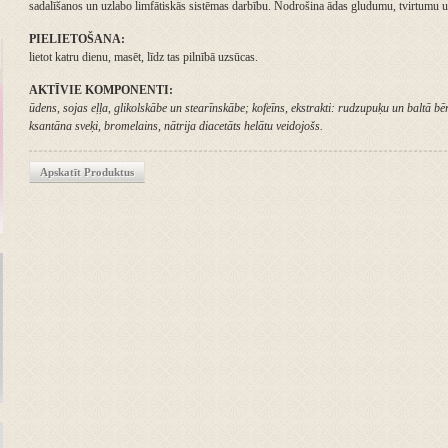
sadalīšanos un uzlabo limfātiskās sistēmas darbību. Nodrošina ādas gludumu, tvirtumu un
PIELIETOŠANA:
lietot katru dienu, masēt, līdz tas pilnībā uzsūcas.
AKTĪVIE KOMPONENTI:
ūdens, sojas eļļa, glikolskābe un stearīnskābe; kofeīns, ekstrakti: rudzupuķu un baltā bē
ksantāna sveķi, bromelains, nātrija diacetāts helātu veidojošs.
Apskatīt Produktus