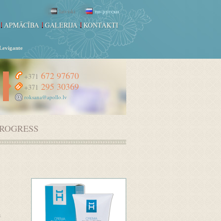
latviski
по-русски
APMĀCĪBA
GALERIJA
KONTAKTI
Levigante
672 97670
+371
295 30369
+371
roksana@apollo.lv
ROGRESS
u