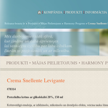
KOMPĀNIJA
PRODUKTI
INFORMĀCIJA
Roksana-beauty.lv
Produkti
Mājas Pielietojums
Harmony Progress
Crema Snellente 
Mēs darbojamies tādā sfērā,
kur zinātne un daba apvienojas
lai sasniegtu izcilību par labu cilvēkam.
Darām to profesionāli un ar mīlestību.
PRODUKTI
MĀJAS PIELIETOJUMS
HARMONY P
Crema Snellente Levigante
#70314
Pretcelulīta krēms ar glikolskābi 20%, 150 ml
Krēmveidīgā emulsija, ar izlīdzinošo, mīkstinošo un drenējošo efektu, veicina tauku šūn