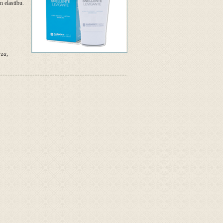
 elastību.
rza;