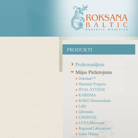
PRODUKTI
Profesionāļiem
Mājas Pielietojums
Dekohair™
Harmony Progress
HYAL-SYSTEM
KARISMA
KOKO Dermaviduals
LaDi
Qdermeks
LINERASE
LUNA Microcare
Regenyal Laboratories
Sialor Milano