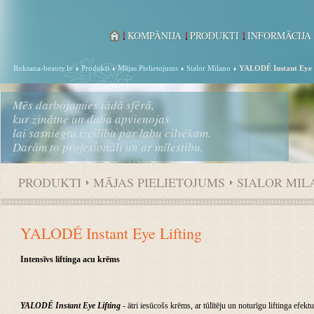
KOMPĀNIJA
PRODUKTI
INFORMĀCIJA
Roksana-beauty.lv
Produkti
Mājas Pielietojums
Sialor Milano
YALODÉ Instant Eye 
Mēs darbojamies tādā sfērā,
kur zinātne un daba apvienojas
lai sasniegtu izcilību par labu cilvēkam.
Darām to profesionāli un ar mīlestību.
PRODUKTI
MĀJAS PIELIETOJUMS
SIALOR MIL
YALODÉ Instant Eye Lifting
Intensīvs liftinga acu krēms
YALODÉ Instant Eye Lifting
- ātri iesūcošs krēms, ar tūlītēju un noturīgu liftinga efektu