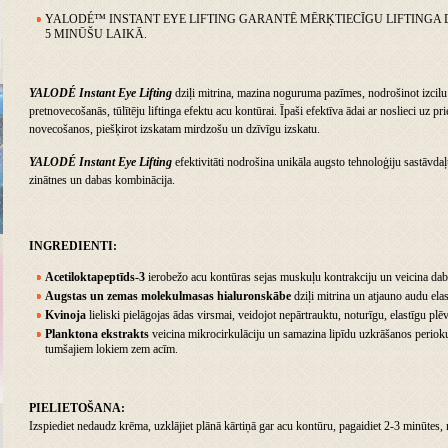
YALODÉ™ INSTANT EYE LIFTING GARANTĒ MĒRĶTIECĪGU LIFTINGA
5 MINŪŠU LAIKĀ.
YALODÉ Instant Eye Lifting
dziļi mitrina, mazina noguruma pazīmes, nodrošinot izcilu
pretnovecošanās, tūlītēju liftinga efektu acu kontūrai. Īpaši efektīva ādai ar noslieci uz pr
novecošanos, piešķirot izskatam mirdzošu un dzīvīgu izskatu.
YALODÉ Instant Eye Lifting
efektivitāti nodrošina unikāla augsto tehnoloģiju sastāvdaļu
zinātnes un dabas kombinācija.
INGREDIENTI:
Acetiloktapeptīds-3
ierobežo acu kontūras sejas muskuļu kontrakciju un veicina da
Augstas un zemas molekulmasas hialuronskābe
dziļi mitrina un atjauno audu elas
Kvinoja
lieliski pielāgojas ādas virsmai, veidojot nepārtrauktu, noturīgu, elastīgu plēvīt
Planktona ekstrakts
veicina mikrocirkulāciju un samazina lipīdu uzkrāšanos perioku
tumšajiem lokiem zem acīm.
PIELIETOŠANA:
Izspiediet nedaudz krēma, uzklājiet plānā kārtiņā gar acu kontūru, pagaidiet 2-3 minūtes, 