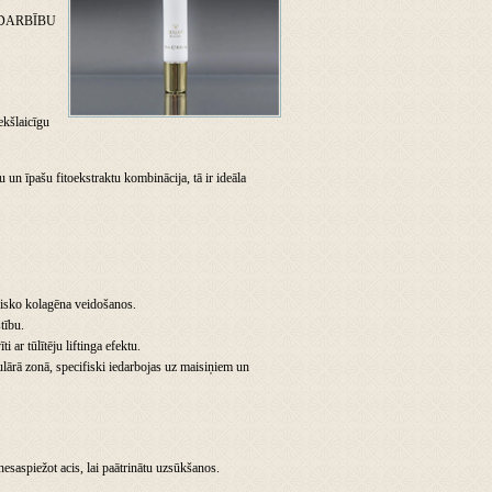
 DARBĪBU
iekšlaicīgu
 un īpašu fitoekstraktu kombinācija, tā ir ideāla
bisko kolagēna veidošanos.
tību.
i ar tūlītēju liftinga efektu.
lārā zonā, specifiski iedarbojas uz maisiņiem un
nesaspiežot acis, lai paātrinātu uzsūkšanos.