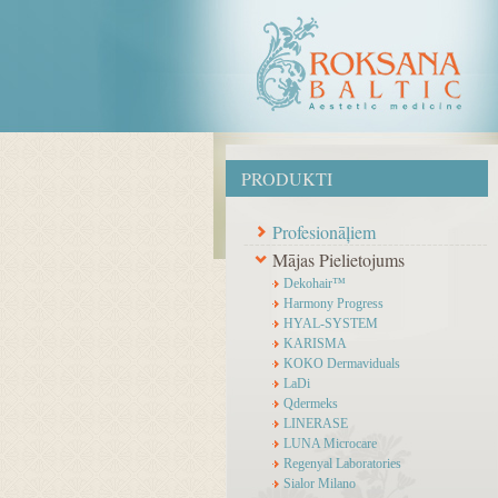
PRODUKTI
Profesionāļiem
Mājas Pielietojums
Dekohair™
Harmony Progress
HYAL-SYSTEM
KARISMA
KOKO Dermaviduals
LaDi
Qdermeks
LINERASE
LUNA Microcare
Regenyal Laboratories
Sialor Milano