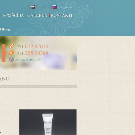
latviski
по-русски
APMĀCĪBA
GALERIJA
KONTAKTI
Lifting
672 97670
+371
295 30369
+371
roksana@apollo.lv
ANO
.