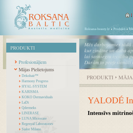
Roksana-beauty.lv
Produkti
Mā
Mēs darbojamies tādā 
PRODUKTI
kur zinātne un daba a
lai sasniegtu izcilību 
Profesionāļiem
Darām to profesionāli 
Mājas Pielietojums
Dekohair™
PRODUKTI
MĀJA
Harmony Progress
HYAL-SYSTEM
KARISMA
YALODÉ Inte
KOKO Dermaviduals
LaDi
Qdermeks
Intensīvs mitrin
LINERASE
LUNA Microcare
Regenyal Laboratories
Sialor Milano