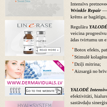
Sweet Skin
Intensīvs pretnov
Wrinkle Repair
— 
krēms ar bagātīgu, 
Regulāra
YALODÉ 
veicina progresīvu
ādas tvirtumu un e
Botox efekts, pa
Stimulē kolagēnu
Dziļi mitrina;
Aizsargā no brīv
YALODÉ Intensiv
efektivitāti, hial
sastāvdaļu sinerģi