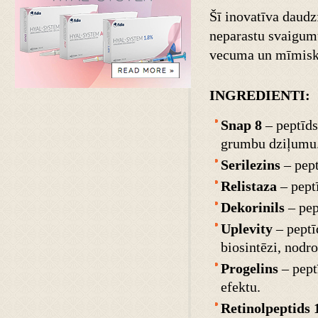
Šī inovatīva daudz
neparastu svaigumu
vecuma un mīmisk
INGREDIENTI:
Snap 8
– peptīds
grumbu dziļumu
Serilezins
– pept
Relistaza
– pept
Dekorinils
– pep
Uplevity
– peptīd
biosintēzi, nodr
Progelins
– pept
efektu.
Retinolpeptids 