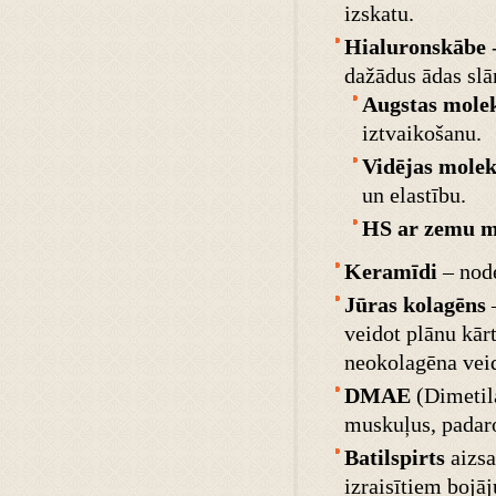
izskatu.
Hialuronskābe
-
dažādus ādas slā
Augstas mole
iztvaikošanu.
Vidējas mole
un elastību.
HS ar zemu m
Keramīdi
– nod
Jūras kolagēns
–
veidot plānu kār
neokolagēna vei
DMAE
(Dimetila
muskuļus, padar
Batilspirts
aizs
izraisītiem bojā