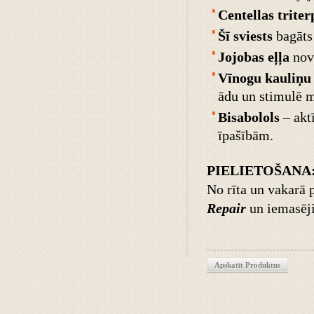
Centellas triter
Šī sviests
bagāts
Jojobas eļļa
novē
Vīnogu kauliņu 
ādu un stimulē m
Bisabolols
– akt
īpašībām.
PIELIETOŠANA
No rīta un vakarā p
Repair
un iemasējie
Apskatīt Produktus