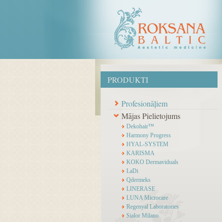
PRODUKTI
Profesionāļiem
Mājas Pielietojums
Dekohair™
Harmony Progress
HYAL-SYSTEM
KARISMA
KOKO Dermaviduals
LaDi
Qdermeks
LINERASE
LUNA Microcare
Regenyal Laboratories
Sialor Milano