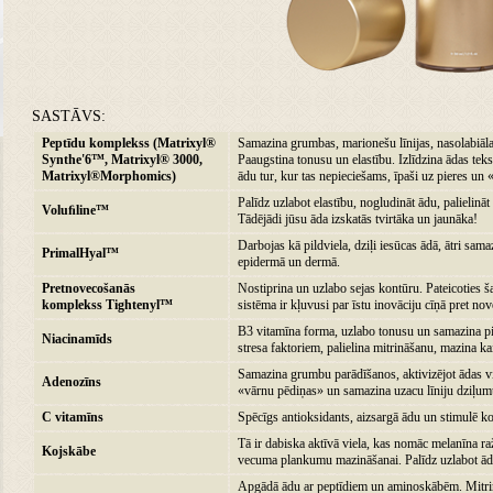
SASTĀVS:
Peptīdu komplekss (Matrixyl®
Samazina grumbas, marionešu līnijas, nasolabiāla
Synthe'6™, Matrixyl® 3000,
Paaugstina tonusu un elastību. Izlīdzina ādas tek
Matrixyl®Morphomics)
ādu tur, kur tas nepieciešams, īpaši uz pieres un
Palīdz uzlabot elastību, nogludināt ādu, palieli
Voluﬁline™
Tādējādi jūsu āda izskatās tvirtāka un jaunāka!
Darbojas kā pildviela, dziļi iesūcas ādā, ātri sam
PrimalHyal™
epidermā un dermā.
Pretnovecošanās
Nostiprina un uzlabo sejas kontūru. Pateicoties š
komplekss Tightenyl™
sistēma ir kļuvusi par īstu inovāciju cīņā pret no
B3 vitamīna forma, uzlabo tonusu un samazina pig
Niacinamīds
stresa faktoriem, palielina mitrināšanu, mazina k
Samazina grumbu parādīšanos, aktivizējot ādas 
Adenozīns
«vārnu pēdiņas» un samazina uzacu līniju dziļum
C vitamīns
Spēcīgs antioksidants, aizsargā ādu un stimulē ko
Tā ir dabiska aktīvā viela, kas nomāc melanīna ra
Kojskābe
vecuma plankumu mazināšanai. Palīdz uzlabot āda
Apgādā ādu ar peptīdiem un aminoskābēm. Mitrin