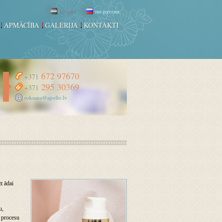
latviski
по-русски
APMĀCĪBA
GALERIJA
KONTAKTI
672 97670
+371
295 30369
+371
roksana@apollo.lv
t ādai
u,
s procesu