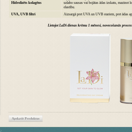
Hidrolizēts kolagēns
uzlabo sausas vai bojātas ādas izskatu, mazinot l
elastību.
UVA, UVB filtri
Aizsargā pret UVA un UVB stariem, pret ādas ap
Lietojot LaDi dienas krēmu 1 mēnesi, novecošanās proces
Apskatīt Produktus