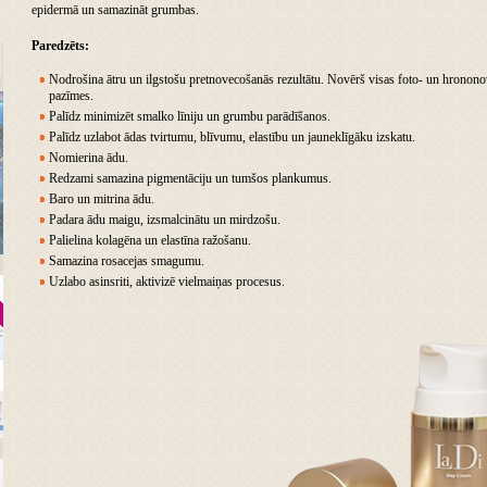
epidermā un samazināt grumbas.
Paredzēts:
Nodrošina ātru un ilgstošu pretnovecošanās rezultātu. Novērš visas foto- un hronon
pazīmes.
Palīdz minimizēt smalko līniju un grumbu parādīšanos.
Palīdz uzlabot ādas tvirtumu, blīvumu, elastību un jauneklīgāku izskatu.
Nomierina ādu.
Redzami samazina pigmentāciju un tumšos plankumus.
Baro un mitrina ādu.
Padara ādu maigu, izsmalcinātu un mirdzošu.
Palielina kolagēna un elastīna ražošanu.
Samazina rosacejas smagumu.
Uzlabo asinsriti, aktivizē vielmaiņas procesus.