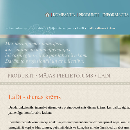
KOMPĀNIJA
PRODUKTI
INFORMĀCIJA
Roksana-beauty.lv
Produkti
Mājas Pielietojums
LaDi
LaDi - dienas krēms
Mēs darbojamies tādā sfērā,
kur zinātne un daba apvienojas
lai sasniegtu izcilību par labu cilvēkam.
Darām to profesionāli un ar mīlestību.
PRODUKTI
MĀJAS PIELIETOJUMS
LADI
LaDi - dienas krēms
Daudzfunkcionāls, intensīvi atjaunojošs pretnovecošanās dienas krēms, kas palīdz atgriez
jauneklīgu, komfortablu izskatu.
Inovatīvi peptīdi kombinācijā ar aktīvajiem komponentiem palīdz nostiprināt sejas kontūr
paaugstināt kopējo ādas tonusu, paātrināt dabisko kolagēna un elastīna šķiedru ražošana