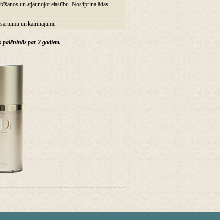
obīšanos un atjaunojot elastību. Nostiprina ādas
sārtumu un kairinājumu.
s palēninās par 2 gadiem.