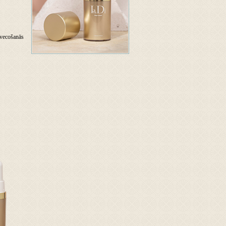
ovecošanās