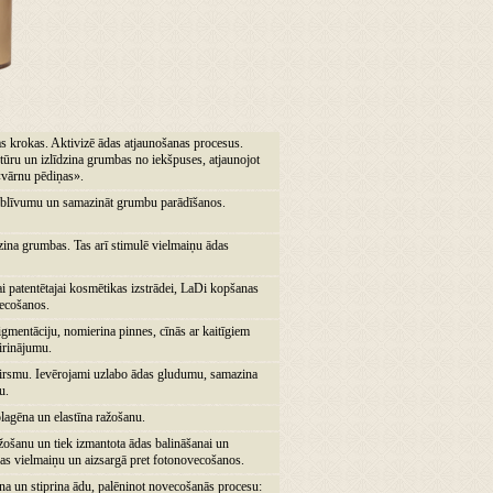
s krokas. Aktivizē ādas atjaunošanas procesus.
stūru un izlīdzina grumbas no iekšpuses, atjaunojot
 «vārnu pēdiņas».
nāt blīvumu un samazināt grumbu parādīšanos.
azina grumbas. Tas arī stimulē vielmaiņu ādas
ai patentētajai kosmētikas izstrādei, LaDi kopšanas
vecošanos.
mentāciju, nomierina pinnes, cīnās ar kaitīgiem
airinājumu.
virsmu. Ievērojami uzlabo ādas gludumu, samazina
u.
lagēna un elastīna ražošanu.
žošanu un tiek izmantota ādas balināšanai un
s vielmaiņu un aizsargā pret fotonovecošanos.
a un stiprina ādu, palēninot novecošanās procesu: