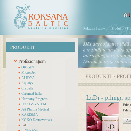
Roksana-beauty.lv
Produkti
Pr
Mēs darbojamies tādā 
PRODUKTI
kur zinātne un daba a
lai sasniegtu izcilību 
Profesionāļiem
Darām to profesionāli 
ORIGIN
MicronJet
PRODUKTI
PROF
ALIDYA
Aqualyx
Cryoalfa
Caromed Italia
LaDi - pīlinga sp
Harmony Progress
HYAL-SYSTEM
Pīlin
Jett Plasma Medical
Pīlin
KARISMA
KOKO Dermaviduals
Aps
LaDi
LINERASE