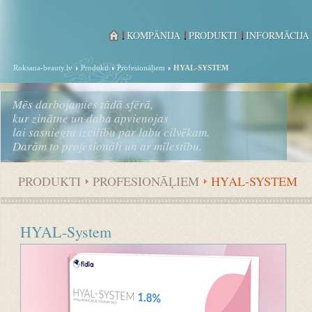
KOMPĀNIJA
PRODUKTI
INFORMĀCIJA
Roksana-beauty.lv
Produkti
Profesionāļiem
HYAL-SYSTEM
Mēs darbojamies tādā sfērā,
kur zinātne un daba apvienojas
lai sasniegtu izcilību par labu cilvēkam.
Darām to profesionāli un ar mīlestību.
PRODUKTI
PROFESIONĀĻIEM
HYAL-SYSTEM
HYAL-System