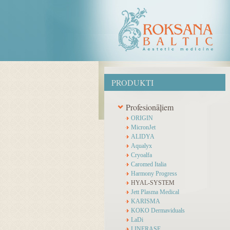
PRODUKTI
Profesionāļiem
ORIGIN
MicronJet
ALIDYA
Aqualyx
Cryoalfa
Caromed Italia
Harmony Progress
HYAL-SYSTEM
Jett Plasma Medical
KARISMA
KOKO Dermaviduals
LaDi
LINERASE