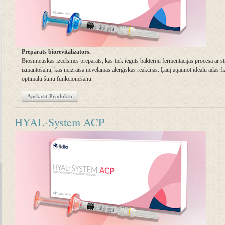
Preparāts biorevitalizātors.
Biosintētiskās izcelsmes preparāts, kas tiek iegūts baktēriju fermentācijas procesā ar 
izmantošanu, kas neizraisa nevēlamas alerģiskas reakcijas. Ļauj atjaunot ideālu ādas fi
optimālu šūnu funkcionēšanu.
Apskatīt Produktu
HYAL-System ACP