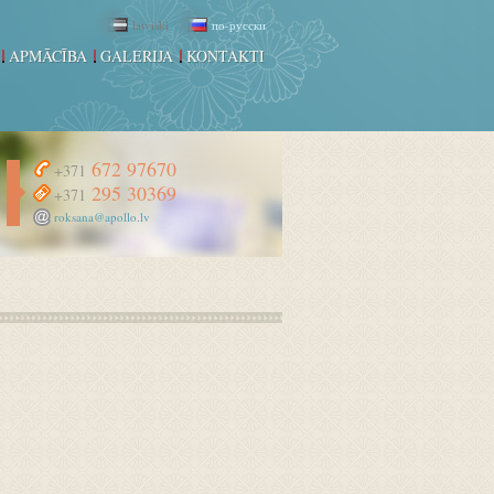
latviski
по-русски
APMĀCĪBA
GALERIJA
KONTAKTI
672 97670
+371
295 30369
+371
roksana@apollo.lv