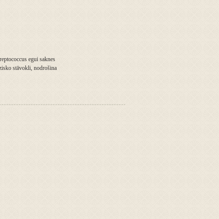
streptococcus egui saknes
zisko stāvokli, nodrošina