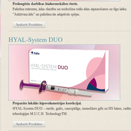
Prolongētās darbības hialuronskābes ēteris.
Palielina mitrumu, ādas elastību un nodrošina reālu ādas atjaunošanos uz ilgu laiku.
"Atdzīvina ādu" un palielina tās adaptīvās spējas.
Apskatīt Produktu
HYAL-System DUO
Preparāts lokālās hipovolumetrijas korekcijai.
HYAL-System DUO – sterils, gaišs, caurspīdīgs, monofāzes gēls uz HS bāzes, radīts 
tehnoloģijas M.U.C.H. TechnologyTM.
Apskatīt Produktu