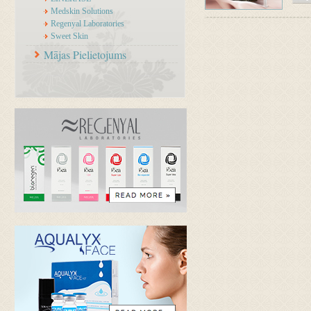
Medskin Solutions
Regenyal Laboratories
Sweet Skin
Mājas Pielietojums