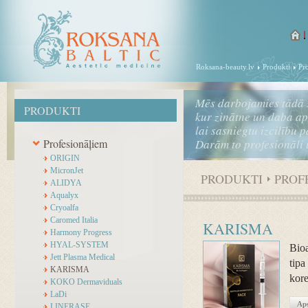
Roksana-beauty.lv
Produkti
Pr
Mēs darbojamies tādā 
PRODUKTI
kur zinātne un daba a
lai sasniegtu izcilību 
Profesionāļiem
Darām to profesionāli 
ORIGIN
MicronJet
PRODUKTI
PROF
ALIDYA
Aqualyx
Cryoalfa
Caromed Italia
KARISMA
Harmony Progress
HYAL-SYSTEM
Bioa
Jett Plasma Medical
tipa
KARISMA
kore
KOKO Dermaviduals
LaDi
Aps
LINERASE