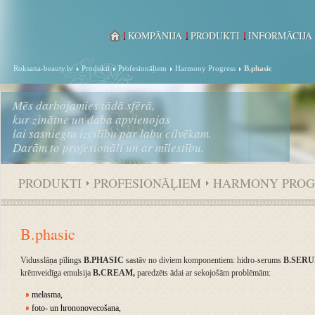
KOMPĀNIJA
PRODUKTI
INFORMĀCIJA
Roksana-beauty.lv
Produkti
Profesionāļiem
Harmony Progress
B.phasic
Mēs darbojamies tādā sfērā,
kur zinātne un daba apvienojas
lai sasniegtu izcilību par labu cilvēkam.
Darām to profesionāli un ar mīlestību.
PRODUKTI
PROFESIONĀĻIEM
HARMONY PROG
B.phasic
Vidusslāņa pīlings
B.PHASIC
sastāv no diviem komponentiem: hidro-serums
B.SER
krēmveidīga emulsija
B.CREAM,
paredzēts ādai ar sekojošām problēmām:
melasma,
foto- un hrononovecošana,