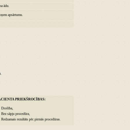
na ādu.
noņem apsārtumu.
m.
ACIENTA PRIEKŠROCĪBAS:
Drošība,
Bez sāpju procedūra,
Redzamais rezultāts pēc pirmās procedūras.