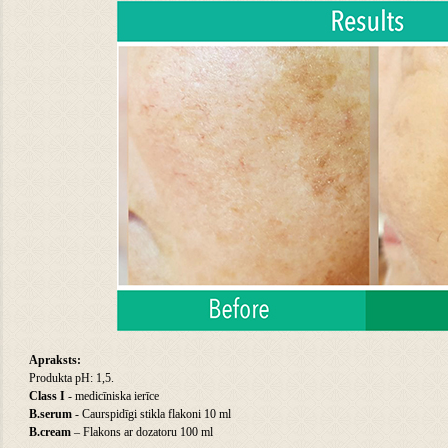
Apraksts:
Produkta pH: 1,5.
Class I
- medicīniska ierīce
B.serum
- Caurspidīgi stikla flakoni 10 ml
B.cream
– Flakons ar dozatoru 100 ml