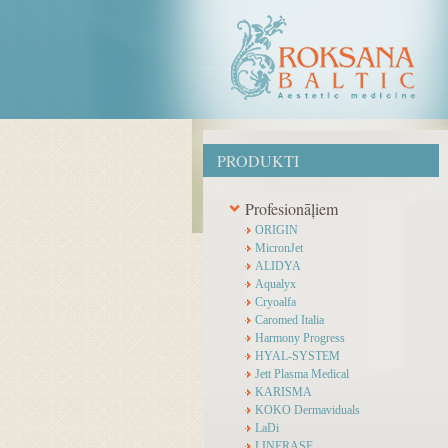
PRODUKTI
Profesionāļiem
ORIGIN
MicronJet
ALIDYA
Aqualyx
Cryoalfa
Caromed Italia
Harmony Progress
HYAL-SYSTEM
Jett Plasma Medical
KARISMA
KOKO Dermaviduals
LaDi
LINERASE