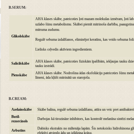
B.SERUM:
AHA klases skābe, pateicoties ļoti mazam molekulas izmēram, ļoti labi 
uzlabo šūnu metabolismu. Skābei piemīt mitrinoša darbība, paaugstin
mitruma zudumu.
Glikolskābe
Regulē sebuma izdalīšanos, eliminējot keratīnu, kas veido sebuma foli
Lielisks ceļvedis aktīviem ingredientiem.
AHA klases skābe, pateicoties fiziskām īpašībām, iekļaujas tauku dzie
Salicilskābe
tauku izstrādi.
AHA klases skābe. Nodrošina ādas eksfoliāciju pateicoties šūnu metab
Pienskābe
līmeni, āda kļūšt mitrinātā un starojoša.
B.CREAM:
Azelainskābe
Skābe balina, regulē sebuma izdalīšanu, attīra un veic pret antibakter
Butil-
Darbojas kā tirozināze inhibitors, kas kontrolē melanīna sintēzi mela
rezorcinols
Dabisks ekstrakts no miltenāja lapām. Šis netoksisks hidrohinona gli
Arbutīns
efektīvi atvieglo ādu un izlīdzina krāsu.