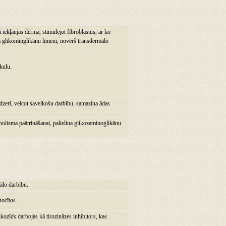
iekļaujas dermā, stimulējot fibroblastus, ar ko
a glikominglikānu līmeni, novērš transdermālo
kulu.
dzerī, veicot savelkošu darbību, samazina ādas
olisma paātrināšanai, palielina glikozaminoglikānu
iālo darbību.
nocītos.
kozīds darbojas kā tirozināzes inhibitors, kas