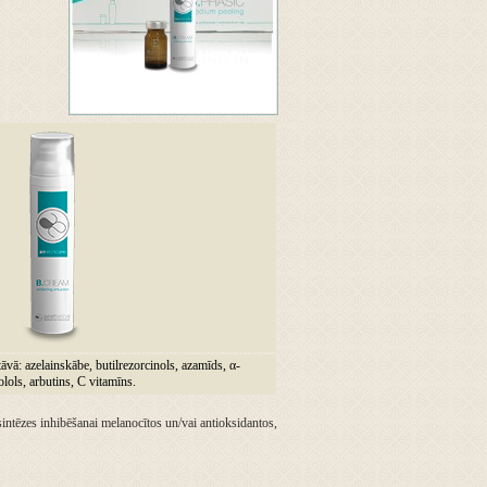
āvā: azelainskābe, butilrezorcinols, azamīds, α-
olols, arbutins, C vitamīns.
sintēzes inhibēšanai melanocītos un/vai antioksidantos,