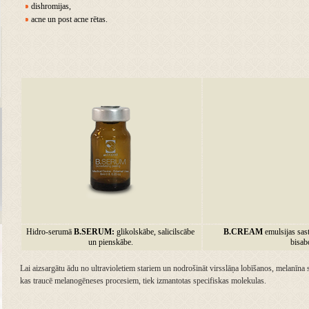
dishromijas,
acne un post acne rētas.
Hidro-serumā
B.SERUM:
glikolskābe, salicilscābe
B.CREAM
emulsijas sast
un pienskābe.
bisab
Lai aizsargātu ādu no ultravioletiem stariem un nodrošināt virsslāņa lobīšanos, melanīna 
kas traucē melanogēneses procesiem, tiek izmantotas specifiskas molekulas.