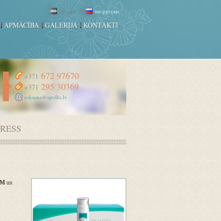
latviski
по-русски
APMĀCĪBA
GALERIJA
KONTAKTI
672 97670
+371
295 30369
+371
roksana@apollo.lv
RESS
UM
un