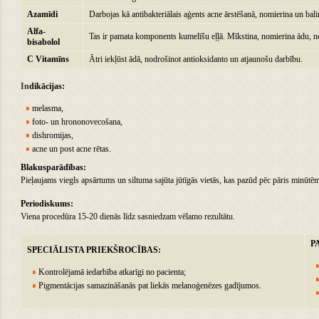
Azamīdi
Darbojas kā antibakteriālais aģents acne ārstēšanā, nomierina un bali
Alfa-
Tas ir pamata komponents kumelīšu eļļā. Mīkstina, nomierina ādu, 
bisabolol
C Vitamīns
Ātri iekļūst ādā, nodrošinot antioksidanto un atjaunošu darbību.
In
dikācijas:
melasma,
foto- un hrononovecošana,
dishromijas,
acne un post acne rētas.
Blakusparādības:
Pieļaujams viegls apsārtums un siltuma sajūta jūtīgās vietās, kas pazūd pēc pāris minūtē
Periodiskums:
Viena procedūra 15-20 dienās līdz sasniedzam vēlamo rezultātu.
P
SPECIĀLISTA PRIEKŠROCĪBAS:
Kontrolējamā iedarbība atkarīgi no pacienta;
Pigmentācijas samazināšanās pat liekās melanoģenēzes gadījumos.