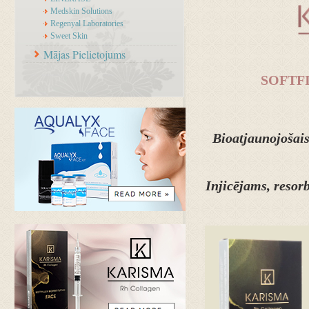
Medskin Solutions
Regenyal Laboratories
Sweet Skin
Mājas Pielietojums
SOFTF
Bioatjaunojošai
Injicējams, resor