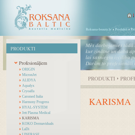
Roksana-beauty.lv
Produkti
Pr
Mēs darbojamies tādā 
PRODUKTI
kur zinātne un daba a
lai sasniegtu izcilību 
Profesionāļiem
Darām to profesionāli 
ORIGIN
MicronJet
PRODUKTI
PROF
ALIDYA
Aqualyx
Cryoalfa
Caromed Italia
KARISMA
Harmony Progress
HYAL-SYSTEM
Jett Plasma Medical
KARISMA
KOKO Dermaviduals
LaDi
LINERASE