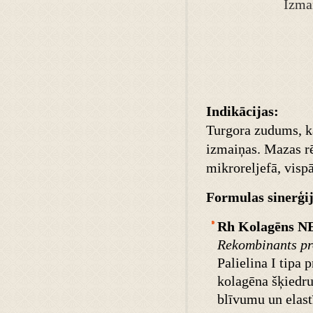
Izman
Indikācijas:
Turgora zudums, ka
izmaiņas. Mazas rē
mikroreljefā, visp
Form
ulas sinerģi
Rh Kolagēns 
Rekombinants pr
Palielina I tipa
kolagēna šķiedru 
blīvumu un elast