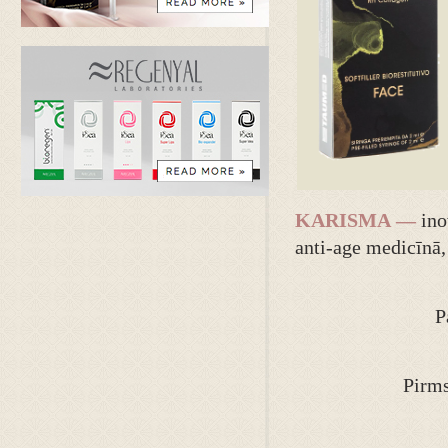
KARISMA —
inov
anti-age medicīnā,
P
Pirms