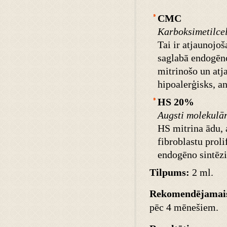
CMC
Karboksimetilcel
Tai ir atjaunojo
saglabā endogēno
mitrinošo un atja
hipoalerģisks, an
HS 20%
Augsti molekulār
HS mitrina ādu, 
fibroblastu prol
endogēno sintēzi
Tilpums:
2 ml.
Rekomendējamais
pēc 4 mēnešiem.