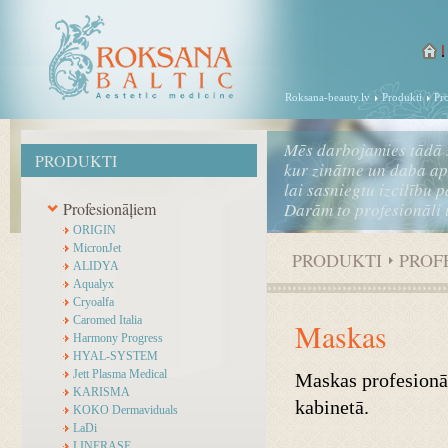
Roksana-beauty.lv
Produkti
Pr
Mēs darbojamies tādā 
PRODUKTI
kur zinātne un daba a
lai sasniegtu izcilību 
Profesionāļiem
Darām to profesionāli 
ORIGIN
MicronJet
PRODUKTI
PROF
ALIDYA
Aqualyx
Cryoalfa
Caromed Italia
Maskas
Harmony Progress
HYAL-SYSTEM
Jett Plasma Medical
Maskas profesionāl
KARISMA
kabinetā.
KOKO Dermaviduals
LaDi
LINERASE