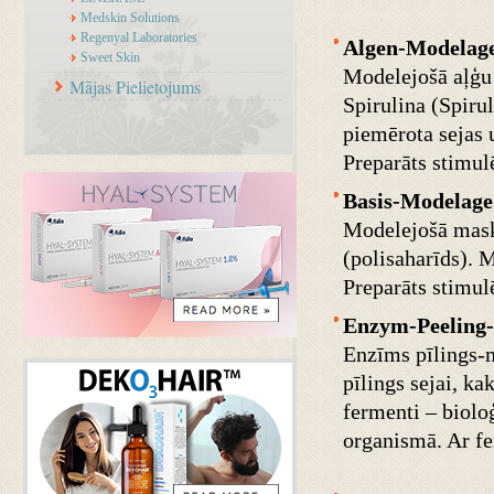
Medskin Solutions
Regenyal Laboratories
Algen-Modelag
Sweet Skin
Modelejošā aļģu 
Mājas Pielietojums
Spirulina (Spiru
piemērota sejas 
Preparāts stimul
Basis-Modelage
Modelejošā maska
(polisaharīds). 
Preparāts stimul
Enzym-Peeling
Enzīms pīlings-ma
pīlings sejai, k
fermenti – biolo
organismā. Ar fe